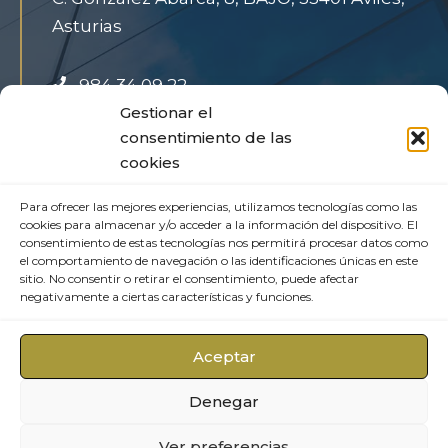
Asturias
984 34 09 22
Gestionar el
info@exclusiveinmo.com
consentimiento de las
cookies
Aviso Legal
Para ofrecer las mejores experiencias, utilizamos tecnologías como las
cookies para almacenar y/o acceder a la información del dispositivo. El
Política de Privacidad
consentimiento de estas tecnologías nos permitirá procesar datos como
Política de cookies
el comportamiento de navegación o las identificaciones únicas en este
sitio. No consentir o retirar el consentimiento, puede afectar
negativamente a ciertas características y funciones.
Aceptar
Denegar
© 2026 Exclusive Inmobiliaria • Desarrollado por
Ver preferencias