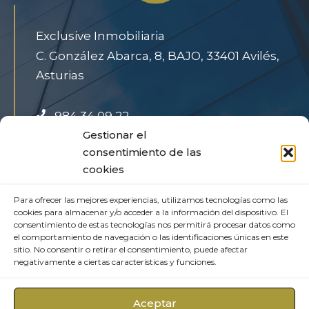
Exclusive Inmobiliaria
C. González Abarca, 8, BAJO, 33401 Avilés,
Asturias
984 34 09 22
info@exclusiveinmo.com
Gestionar el
consentimiento de las
cookies
Aviso Legal
Para ofrecer las mejores experiencias, utilizamos tecnologías como las
cookies para almacenar y/o acceder a la información del dispositivo. El
Política de Privacidad
consentimiento de estas tecnologías nos permitirá procesar datos como
Política de cookies
el comportamiento de navegación o las identificaciones únicas en este
sitio. No consentir o retirar el consentimiento, puede afectar
negativamente a ciertas características y funciones.
Aceptar