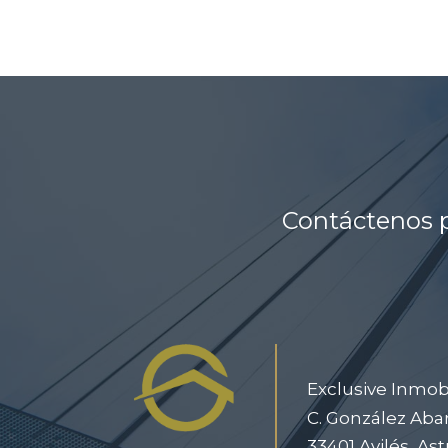
Contáctenos p
Exclusive Inmobi
C. González Abar
33401 Avilés, Ast