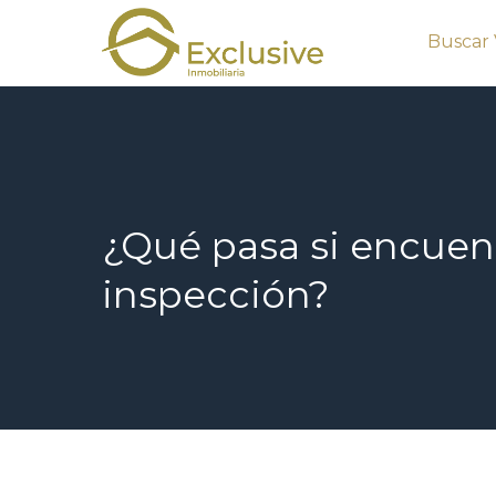
Saltar
Buscar 
al
contenido
¿Qué pasa si encuent
inspección?