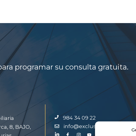
ara programar su consulta gratuita.
984 34 09 22
liaria
info@exclusiveinmo.com
ca, 8, BAJO,
G
urias