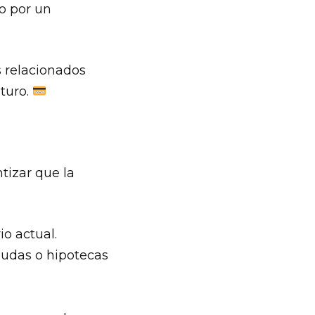
do por un
 relacionados
uturo.
tizar que la
io actual.
deudas o hipotecas