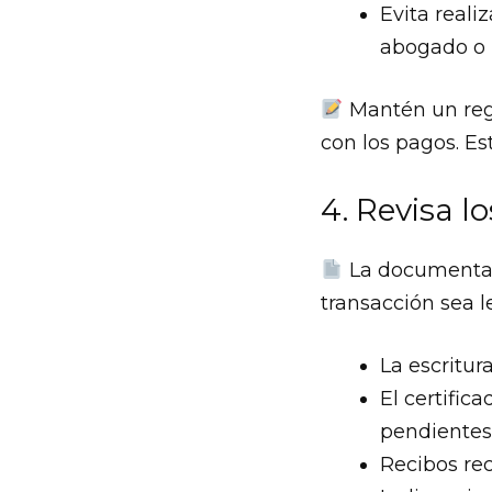
Evita reali
abogado o 
Mantén un regi
con los pagos. Es
4. Revisa 
La documentaci
transacción sea le
La escritur
El certific
pendientes
Recibos rec