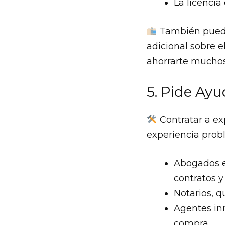
La licencia
También puedes
adicional sobre e
ahorrarte muchos
5. Pide Ayu
Contratar a ex
experiencia prob
Abogados e
contratos 
Notarios, q
Agentes inm
compra.