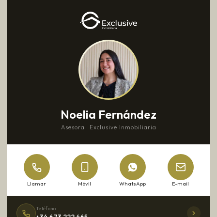
Noelia Fernández
Asesora · Exclusive Inmobiliaria
Llamar
Móvil
WhatsApp
E-mail
Teléfono
+34 673 222 465