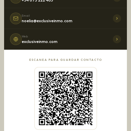
Email
noelia@exclusiveinmo.com
Web
exclusiveinmo.com
ESCANEA PARA GUARDAR CONTACTO